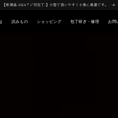
【新商品-SK4アジ切包丁-】小型で扱いやすく小魚に最適です。
は
読みもの
ショッピング
包丁研ぎ・修理
お問
丁
刺身包丁
柳刃包丁
切付柳刃包丁
先
丁
舟行包丁
アジ切包丁
ふぐ引包丁
包丁
バラン切
骨切
寿司切
と
コラム
ぎから素材、製法、まな板、産
新商品やお店か
切
その他
包丁研ぎ・修理依頼
私たちの歴史
自分で
料理人、職人へ
わるあらゆる知識をまとめまし
ら。
ペティ
筋引
片刃牛刀
丁
パン切
スイカ切
その他
菜切り
その他