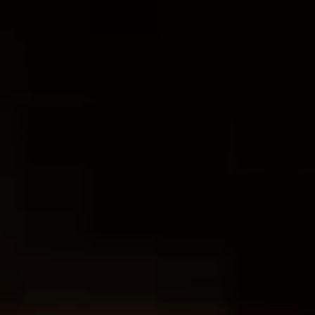
石
メンテナンス用品
天然砥石
ス
鞘
まな板
盛箸