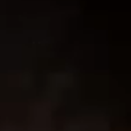
砥石
人造砥
その他
包丁ケー