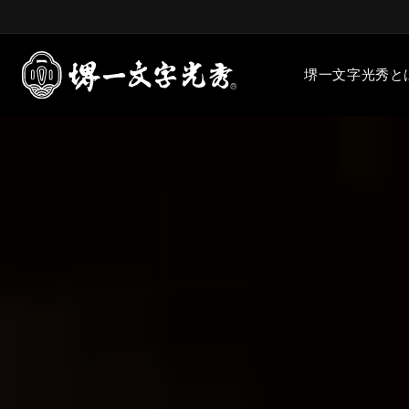
堺一文字光秀と
出刃包
相出刃包
和包丁
うなぎ裂き
包丁のこ
選び方、研
かぼちゃ
我々の思い
地まで
包丁にまつ
た。
牛刀
洋包丁
中華包
家庭用包丁
三徳