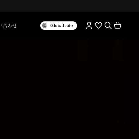
い合わせ
Global site
丸蛸引包丁
薄刃包丁
身卸包丁
たこ引包丁
切付包丁
ケンムキ包丁
皮裁
餅切
そば切
らのお知らせ、
研ぐ
一十一【ICHITOI】
のインタビューなどはこち
骨スキ
ガラスキ
洋出刃